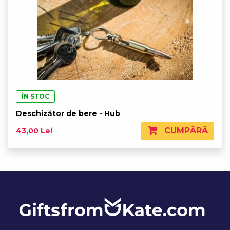
ÎN STOC
Deschizător de bere - Hub
CUMPĂRĂ
43,00 Lei