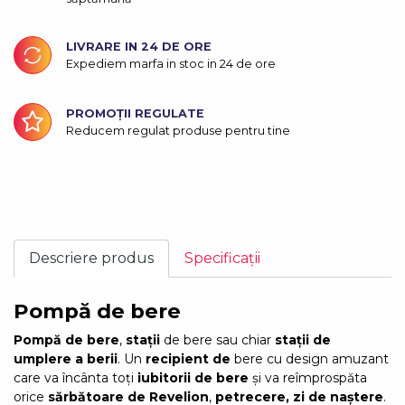
LIVRARE IN 24 DE ORE
Expediem marfa in stoc in 24 de ore
PROMOȚII REGULATE
Reducem regulat produse pentru tine
Descriere produs
Specificații
Pompă de bere
Pompă de bere
,
stații
de bere sau chiar
stații de
umplere a berii
. Un
recipient de
bere cu design amuzant
care va încânta toți
iubitorii de bere
și va reîmprospăta
orice
sărbătoare de Revelion
,
petrecere, zi de naștere
.