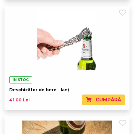
ÎN STOC
Deschizător de bere - lanț
CUMPĂRĂ
41,00 Lei