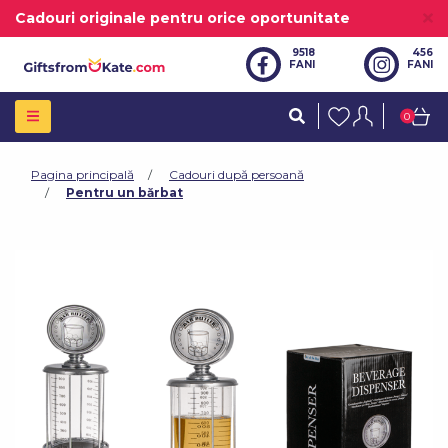
Cadouri originale pentru orice oportunitate
9518
456
FANI
FANI
0
Pagina principală
Cadouri după persoană
Pentru un bărbat