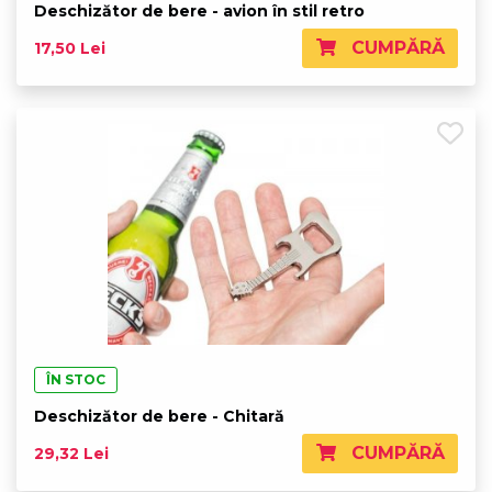
Deschizător de bere - avion în stil retro
CUMPĂRĂ
17,50 Lei
ÎN STOC
Deschizător de bere - Chitară
CUMPĂRĂ
29,32 Lei