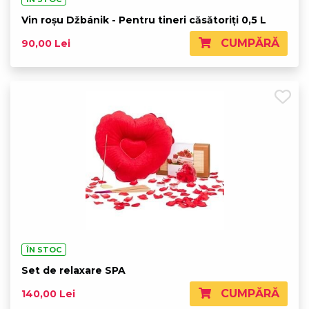
Vin roșu Džbánik - Pentru tineri căsătoriți 0,5 L
CUMPĂRĂ
90,00 Lei
ÎN STOC
Set de relaxare SPA
CUMPĂRĂ
140,00 Lei