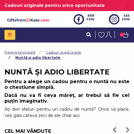
Cadouri originale pentru orice oportunitate
9518
456
FANI
FANI
0
Pagina principală
Cadouri după ocazie
Șorț de bucătărie - Sexy
Bride
70,00 Lei
Nuntă și adio libertate
În stoc
NUNTĂ ȘI ADIO LIBERTATE
Set de relaxare SPA
140,00 Lei
În stoc
Pentru a alege un cadou pentru o nuntă nu este
o chestiune simplă.
Buchet de săpun XXL -
Dacă nu va fi ceva măreț, ar trebui să fie cel
Roz, alb
250,00 Lei
puțin
imaginativ
.
În stoc
Ați dori sfaturi pentru un cadou de nuntă? Orice vă place,
Buchet de săpunuri
veți găsi câteva zeci de ele chiar aici.
originale - maro, galben,
195,00 Lei
alb
În stoc
CEL MAI VÂNDUTE