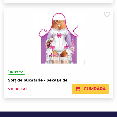
ÎN STOC
Șorț de bucătărie - Sexy Bride
CUMPĂRĂ
70,00 Lei