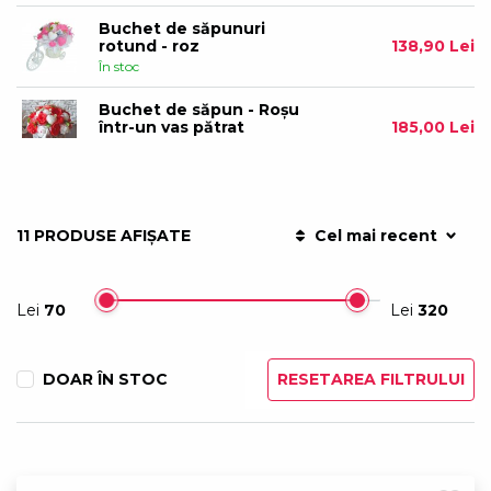
Buchet de săpunuri
rotund - roz
138,90 Lei
În stoc
Buchet de săpun - Roșu
într-un vas pătrat
185,00 Lei
În stoc
Ceas pe perete - cadran
din rame foto
320,00 Lei
În stoc
11 PRODUSE AFIȘATE
Cel mai recent
Vin roșu Džbánik - Pentru
tineri căsătoriți 0,5 L
90,00 Lei
Lei
70
Lei
320
În stoc
Șorț de bucătărie - Sexy
Bride
70,00 Lei
DOAR ÎN STOC
RESETAREA FILTRULUI
În stoc
Set de relaxare SPA
140,00 Lei
În stoc