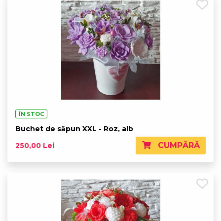
Buchet de săpun XXL -
Roz, alb
250,00 Lei
În stoc
Buchet de săpunuri
originale - maro, galben,
195,00 Lei
alb
În stoc
ÎN STOC
Buchet de săpun XXL - Roz, alb
CUMPĂRĂ
250,00 Lei