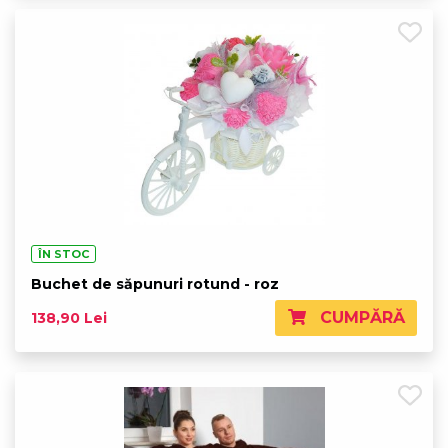
ÎN STOC
Buchet de săpunuri rotund - roz
CUMPĂRĂ
138,90 Lei