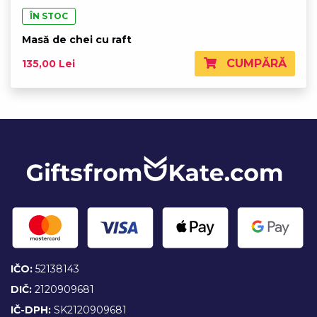
ÎN STOC
Masă de chei cu raft
CUMPĂRĂ
135,00 Lei
IČO:
52138143
DIČ:
2120909681
IČ-DPH:
SK2120909681