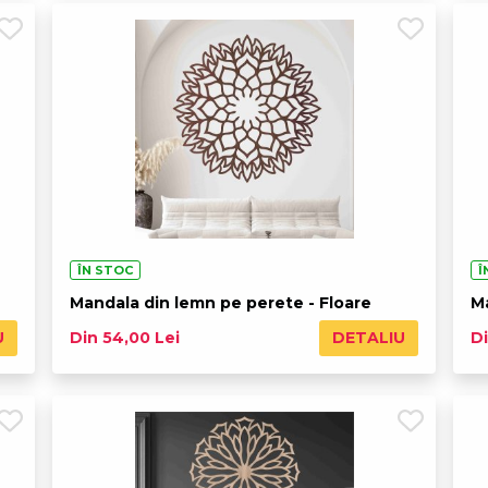
ÎN STOC
Î
Mandala din lemn pe perete - Floare
M
U
DETALIU
Din 54,00 Lei
Di