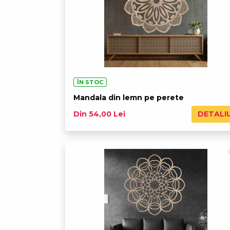
ÎN STOC
Mandala din lemn pe perete
DETALI
Din 54,00 Lei