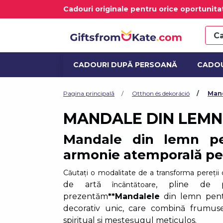
Cadouri originale pentru orice oportunita
CADOURI DUPĂ PERSOANĂ
CADOU
OTTHON ÉS DEKORÁCIÓ
ALCOOL 
Pagina principală
Otthon és dekoráció
Mand
MANDALE DIN LEMN
Mandale din lemn pe
armonie atemporală pe
Căutați o modalitate de a transforma pereții ob
de artă
, pline de 
încântătoare
prezentăm
**Mandalele
din lemn pen
decorativ unic, care combină frumuse
spiritual și meșteșugul meticulos.