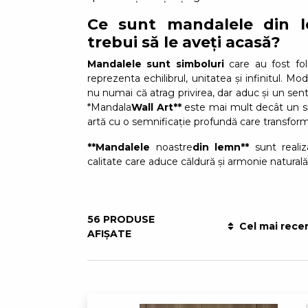
Ce sunt mandalele din l
trebui să le aveți acasă?
Mandalele sunt simboluri
care au fost fol
reprezenta echilibrul, unitatea și infinitul. M
nu numai că atrag privirea, dar aduc și un se
*Mandala
Wall Art**
este mai mult decât un s
artă cu o semnificație profundă care transfor
**Mandalele
noastre
din lemn**
sunt reali
calitate care aduce căldură și armonie natural
56 PRODUSE
Cel mai rece
AFIȘATE