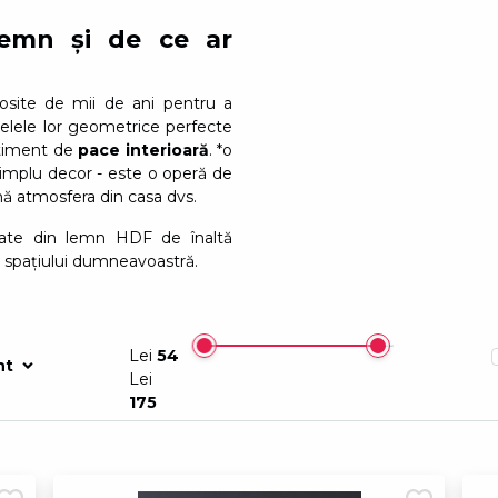
Mandala din lemn pe 
În stoc
emn și de ce ar
Mandala din lemn pe
În stoc
osite de mii de ani pentru a
odelele lor geometrice perfecte
Mandala din lemn pe 
ntiment de
pace interioară
. *o
În stoc
implu decor - este o operă de
mă atmosfera din casa dvs.
Pictură în trei părți 
În stoc
zate din lemn HDF de înaltă
ă spațiului dumneavoastră.
Pictură în trei părți 
În stoc
Lei
54
nt
Lei
175