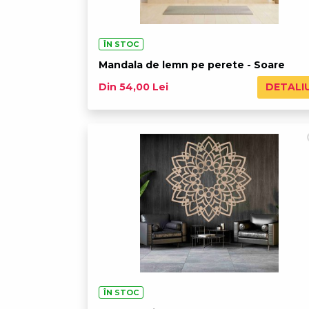
ÎN STOC
Mandala de lemn pe perete - Soare
DETALI
Din 54,00 Lei
ÎN STOC