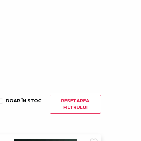
perete - Floare
54,00 Lei
 perete - Sunny
54,00 Lei
perete - Lotus
54,00 Lei
pe perete - Mandala
175,00 Lei
pe perete - Mandala
175,00 Lei
DOAR ÎN STOC
RESETAREA
FILTRULUI