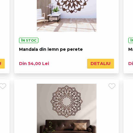
ÎN STOC
Î
Mandala din lemn pe perete
M
U
DETALIU
Din 54,00 Lei
Di