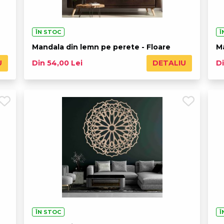
ÎN STOC
Î
Mandala din lemn pe perete - Floare
M
U
DETALIU
Din 54,00 Lei
Di
ÎN STOC
Î