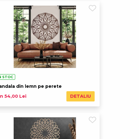
N STOC
andala din lemn pe perete
DETALIU
n 54,00 Lei