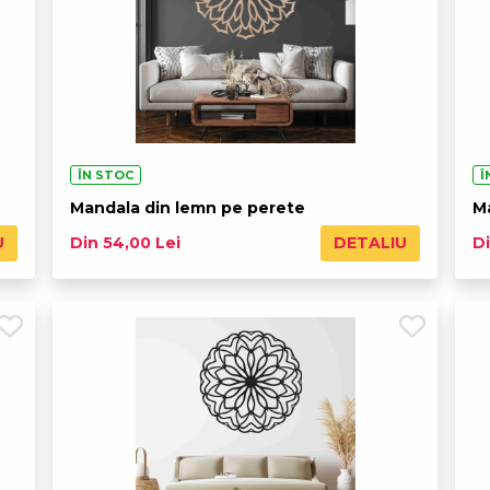
ÎN STOC
Î
Mandala din lemn pe perete
M
U
DETALIU
Din 54,00 Lei
Di