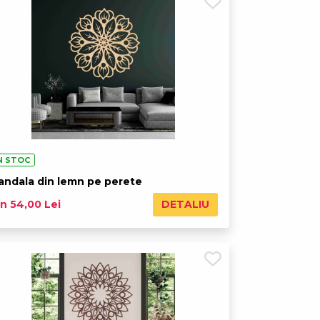
N STOC
andala din lemn pe perete
DETALIU
n 54,00 Lei