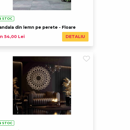
N STOC
andala din lemn pe perete - Floare
DETALIU
n 54,00 Lei
N STOC