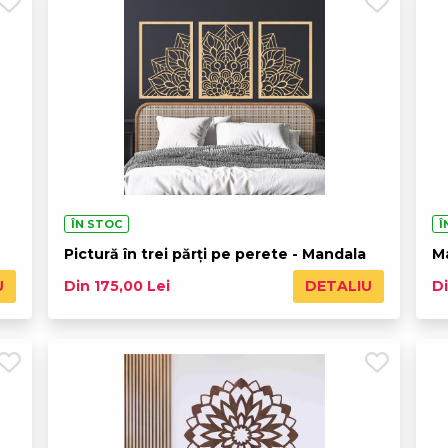
ÎN STOC
Î
Pictură în trei părți pe perete - Mandala
M
U
DETALIU
Din 175,00 Lei
Di