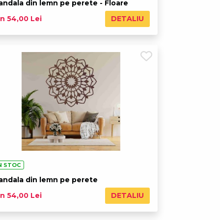
andala din lemn pe perete - Floare
DETALIU
n 54,00 Lei
N STOC
andala din lemn pe perete
DETALIU
n 54,00 Lei