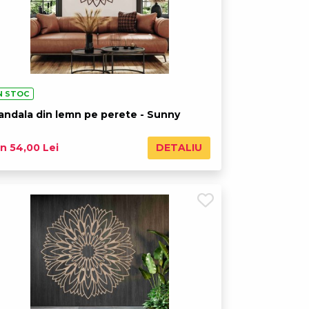
N STOC
andala din lemn pe perete - Sunny
DETALIU
n 54,00 Lei