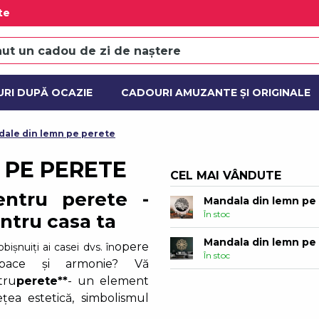
te
Mandala din lemn pe
În stoc
Mandala din lemn pe 
În stoc
RI DUPĂ OCAZIE
CADOURI AMUZANTE ȘI ORIGINALE
Pictură în trei părți 
ȘI SETURI CADOU
ACȚIUNE
NOU
În stoc
ale din lemn pe perete
Pictură în trei părți 
 PE PERETE
În stoc
CEL MAI VÂNDUTE
ntru perete -
Mandala din lemn pe 
În stoc
ntru casa ta
Mandala din lemn pe
opere
ișnuiți ai casei dvs. în
În stoc
pace și armonie? Vă
tru
perete**
- un element
Mandala din lemn pe
țea estetică, simbolismul
În stoc