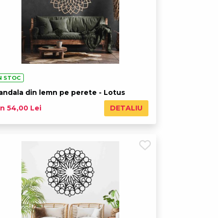
N STOC
andala din lemn pe perete - Lotus
DETALIU
n 54,00 Lei