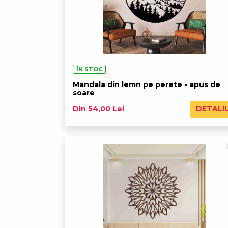
ÎN STOC
Mandala din lemn pe perete - apus de
soare
DETALI
Din 54,00 Lei