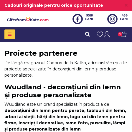
Cadouri originale pentru orice oportunitate
9518
456
FANI
FANI
0
Proiecte partenere
Pe lângă magazinul Cadouri de la Katka, administrăm și alte
proiecte specializate în decorațiuni din lemn și produse
personalizate.
Wuudland - decorațiuni din lemn
și produse personalizate
Wuudland este un brand specializat în producția de
decorațiuni din lemn pentru perete, tablouri din lemn,
arbori ai vieții, hărți din lemn, logo-uri din lemn pentru
firme, inscripții decorative, rame foto, pușculițe, lămpi
și produse personalizate din lemn
.