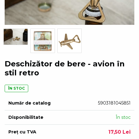
Deschizător de bere - avion în
stil retro
ÎN STOC
Număr de catalog
5903181045851
Disponibilitate
În stoc
Preț cu TVA
17,50 Lei