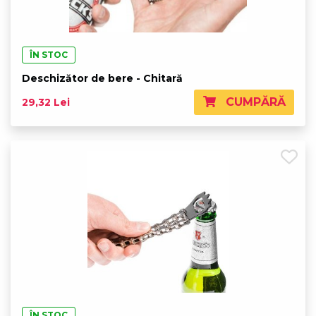
ÎN STOC
Deschizător de bere - Chitară
CUMPĂRĂ
29,32 Lei
ÎN STOC