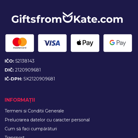
IČO:
52138143
DIČ:
2120909681
IČ-DPH:
SK2120909681
INFORMAȚII
Termeni si Conditii Generale
Prelucrarea datelor cu caracter personal
Cum să faci cumpărături
Transport