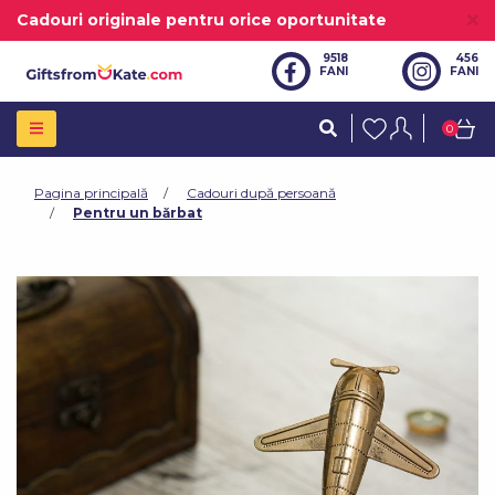
Cadouri originale pentru orice oportunitate
9518
456
FANI
FANI
0
Pagina principală
Cadouri după persoană
Pentru un bărbat