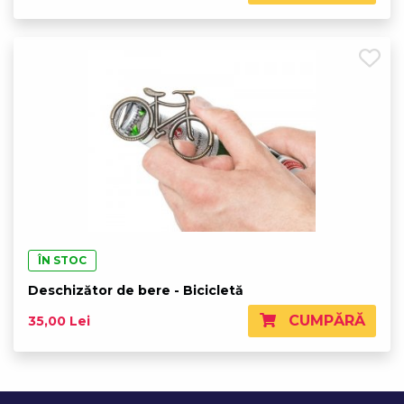
ÎN STOC
Deschizător de bere - Bicicletă
CUMPĂRĂ
35,00 Lei