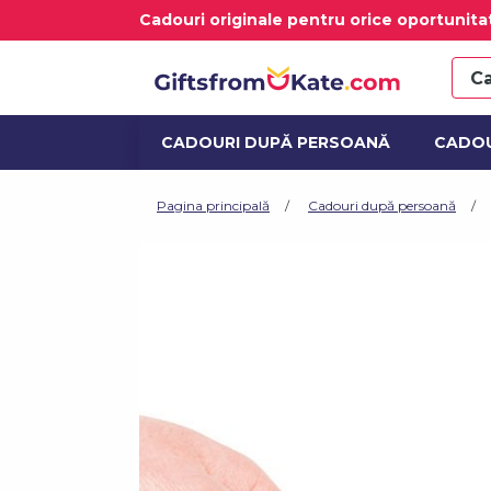
Cadouri originale pentru orice oportunita
CADOURI DUPĂ PERSOANĂ
CADOU
OTTHON ÉS DEKORÁCIÓ
ALCOOL 
Pagina principală
Cadouri după persoană