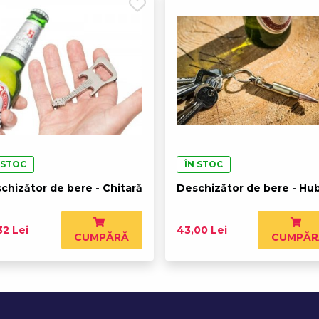
 STOC
ÎN STOC
chizător de bere - Chitară
Deschizător de bere - Hu
32 Lei
43,00 Lei
CUMPĂRĂ
CUMPĂR