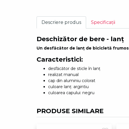
Descriere produs
Specificații
Deschizător de bere - lanț
Un desfăcător de lanț de bicicletă frumos 
Caracteristici:
desfăcător de sticle în lanț
realizat manual
cap din aluminiu colorat
culoare lanț: argintiu
culoarea capului: negru
PRODUSE SIMILARE