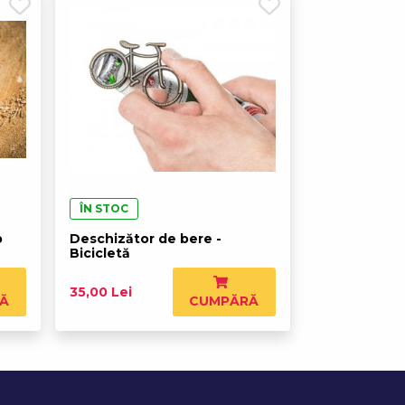
ÎN STOC
b
Deschizător de bere -
Bicicletă
35,00 Lei
Ă
CUMPĂRĂ