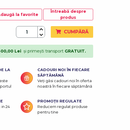
Întreabă despre
daugă la favorite
produs
CUMPĂRĂ
00,00 Lei
și primești transport
GRATUIT.
DE LA
CADOURI NOI ÎN FIECARE
SĂPTĂMÂNĂ
este
Veți găsi cadouri noi în oferta
sportul
noastră în fiecare săptămână
RE
PROMOȚII REGULATE
 in 24
Reducem regulat produse
pentru tine