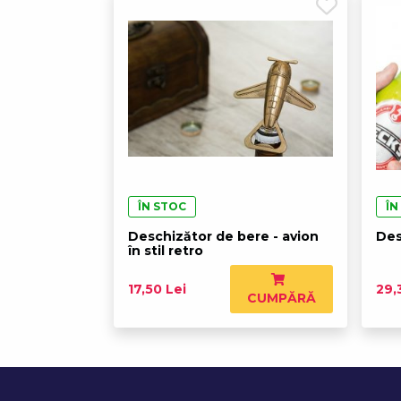
ÎN STOC
ÎN
Deschizător de bere - avion
Des
în stil retro
17,50 Lei
29,
CUMPĂRĂ