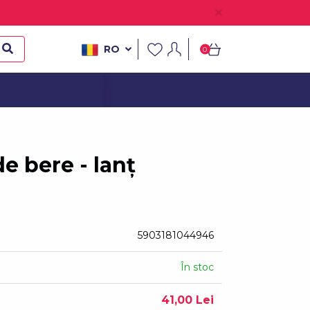
RO
0
e bere - lanț
5903181044946
În stoc
41,00 Lei