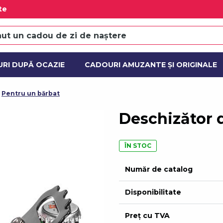
te
RI DUPĂ OCAZIE
CADOURI AMUZANTE ȘI ORIGINALE
ȘI SETURI CADOU
ACȚIUNE
NOU
Pentru un bărbat
Deschizător d
ÎN STOC
Număr de catalog
Disponibilitate
Preț cu TVA